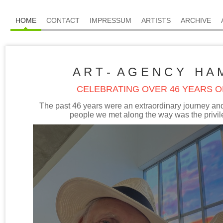
HOME
CONTACT
IMPRESSUM
ARTISTS
ARCHIVE
A R T - A G E N C Y H A 
CELEBRATING OVER 46 YEARS 
The past 46 years were an extraordinary journey an
people we met along the way was the privile