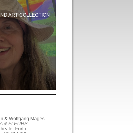
ND ART COLLECTION
ün & Wolfgang Mages
A & FLEURS
theater Fürth