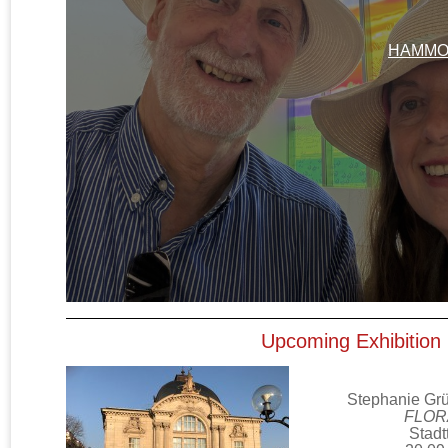
HAMMO
Upcoming Exhibition
Stephanie Gr
FLOR
Stadt