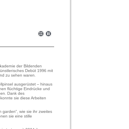
Akademie der Bildenden
künstlerisches Debüt 1996 mit
mund zu sehen waren.
ellpinsel ausgerüstet – hinaus
en flüchtige Eindrücke und
den. Dank des
onnte sie diese Arbeiten
n garden“, wie sie ihr zweites
en sie eine stille