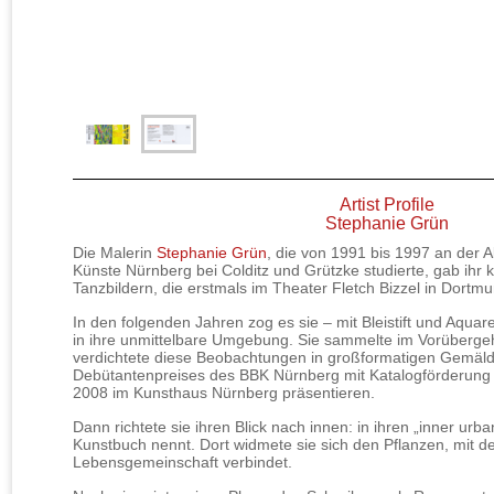
Artist Profile
Stephanie Grün
Die Malerin
Stephanie Grün
, die von 1991 bis 1997 an der 
Künste Nürnberg bei Colditz und Grützke studierte, gab ihr 
Tanzbildern, die erstmals im Theater Fletch Bizzel in Dort
In den folgenden Jahren zog es sie – mit Bleistift und Aquar
in ihre unmittelbare Umgebung. Sie sammelte im Vorübergeh
verdichtete diese Beobachtungen in großformatigen Gemäl
Debütantenpreises des BBK Nürnberg mit Katalogförderung k
2008 im Kunsthaus Nürnberg präsentieren.
Dann richtete sie ihren Blick nach innen: in ihren „inner urba
Kunstbuch nennt. Dort widmete sie sich den Pflanzen, mit den
Lebensgemeinschaft verbindet.