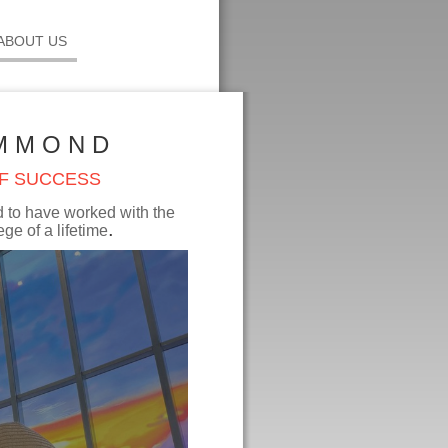
ABOUT US
M M O N D
OF SUCCESS
d to have worked with the
.
ge of a lifetime