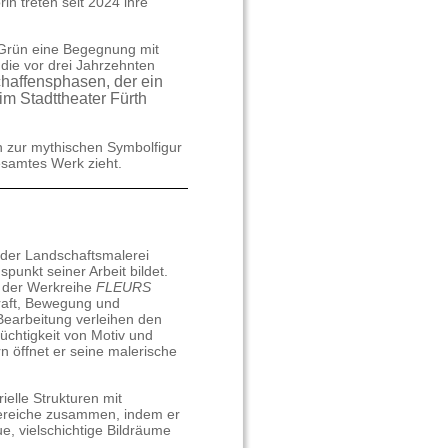
n treten seit 2024 ihre
 Grün eine Begegnung mit
die vor drei Jahrzehnten
chaffensphasen, der ein
im Stadttheater Fürth
rin zur mythischen Symbolfigur
gesamtes Werk zieht.
s der Landschaftsmalerei
punkt seiner Arbeit bildet.
In der Werkreihe
FLEURS
kraft, Bewegung und
Bearbeitung verleihen den
üchtigkeit von Motiv und
n öffnet er seine malerische
ielle Strukturen mit
 Bereiche zusammen, indem er
e, vielschichtige Bildräume