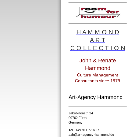
H A M M O N D
A R T
C O L L E C T I O N
John & Renate
Hammond
Culture Management
Consultants since 1979
Art-Agency Hammond
Jakobinenstr. 24
90762 Fürth
Germany
Tel.: +49 911 770727
aah@art-agency-hammond.de