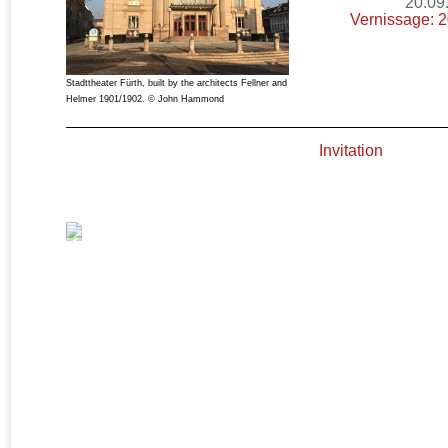
20.09.
Vernissage: 2
Stadttheater Fürth, built by the architects Fellner and
Helmer 1901/1902. © John Hammond
Invitation