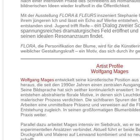
Nach einer intensiven Phase des Schreibens als Romanautori
bildnerischen Ideen wieder kraftvoll in die Öffentlichkeit.
Mit der Ausstellung
FLORA & FLEURS
inszeniert Stephanie
ihrem jüngeren Ich und lässt ein Echo auf Werke entstehen, 
ein Dialog zweier S
entstanden sind. Jugend trifft Reife
–
spannungsreiches dramaturgisches Feld eröffnet und 
seinen idealen Resonanzraum findet.
FLORA
, die Personifikation der Blume, wird für die Künstle
weiblicher Gestaltungskraft – ein Motiv, das sich durch ihr 
Artist Profile
Wolfgang Mages
Wolfgang Mages
entwickelt seine künstlerische Position au
heraus, die seit den 1990er Jahren einen zentralen Ausgangs
Seine Bildsprache hat sich seither kontinuierlich erweitert: 
entstehen abstrahierte florale Motive, in denen sich Leucht
malerischer Prozess verdichten. Die sichtbaren Spuren der 
Arbeiten eine unmittelbare Präsenz und verweisen auf die Fl
Entstehung zugleich. In seinen großformatigen Blumenbilder
Praxis weiter.
Parallel dazu arbeitet Mages intensiv im Siebdruck, wo er ser
experimentellen Ansätzen verbindet. Aktuell führt er beide
Druckgrafik und Malerei auf Leinwand kombiniert und so neu
schafft.